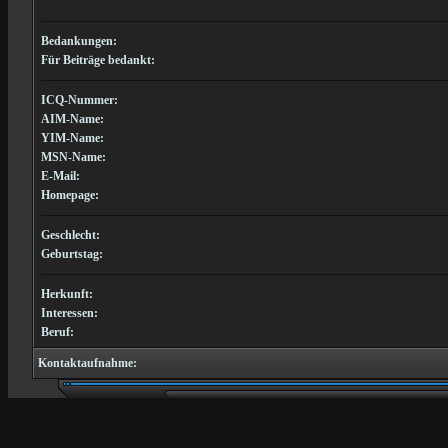
Bedankungen:
Für Beiträge bedankt:
ICQ-Nummer:
AIM-Name:
YIM-Name:
MSN-Name:
E-Mail:
Homepage:
Geschlecht:
Geburtstag:
Herkunft:
Interessen:
Beruf:
Kontaktaufnahme: