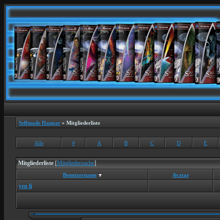
Selfmade Hangar
» Mitgliederliste
Alle
#
A
B
C
D
E
Mitgliederliste
[
Mitgliedersuche
]
Benutzername
Avatar
yen li