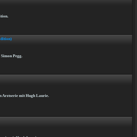
tion.
dition)
t Simon Pegg.
en Arztserie mit Hugh Laurie.