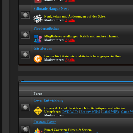
Moderatoren:
Apollo
Selfmade Hangar News
Neuigkeiten und Änderungen auf der Seite.
Moderatoren:
Apollo
Plauderstübchen
Mitgliedervorstellungen, Kritik und andere Themen.
Moderatoren:
Apollo
Gästeforum
Forum für Gäste, nicht aktivierte bzw. gesperrte User.
Moderatoren:
Apollo
Foren
Cover Entwicklung
Cover- & Label die sich noch im Arbeitsprozess befinden.
Unterforen:
DVD WIP's
|
Blu-ray WIP'S
|
Label WIP's
|
Game WI
Moderatoren:
Custom Cover
Einzel Cover zu Filmen & Serien.