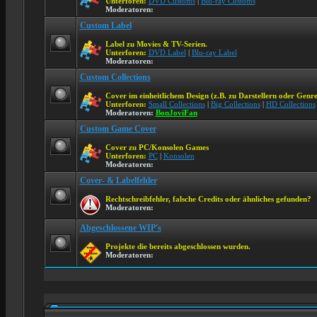
Unterforen:
DVD Customs
|
Blu-ray Customs
Moderatoren:
Custom Label
Label zu Movies & TV-Serien.
Unterforen:
DVD Label
|
Blu-ray Label
Moderatoren:
Custom Collections
Cover im einheitlichem Design (z.B. zu Darstellern oder Genre
Unterforen:
Small Collections
|
Big Collections
|
HD Collections
Moderatoren:
BonJoviFan
Custom Game Cover
Cover zu PC/Konsolen Games
Unterforen:
PC
|
Konsolen
Moderatoren:
Cover- & Labelfehler
Rechtschreibfehler, falsche Credits oder ähnliches gefunden?
Moderatoren:
Abgeschlossene WIP's
Projekte die bereits abgeschlossen wurden.
Moderatoren: