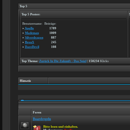
Top 5
Top 5 Poster:
Benutzername:
Beiträge:
»
Apollo
1789
»
Mademan
1009
»
Silverdragon
887
»
BronX
245
»
DareDevil
108
Top Thema:
Zurück In Die Zukunft - Das Spiel
|
150234
Klicks
Hinweis
Foren
Boardregeln
Bitte lesen und einhalten.