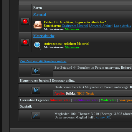
Foren
Material
Fehlen Dir Grafiken, Logos oder ähnliches?
Unterforen:
Grafisches Material
|
Artwork Archiv
|
Logo Archiv
Moderatoren:
Mademan
Materialsuche
Anfragen zu jeglichem Material
Moderatoren:
Mademan
Zur Zeit sind 44 Benutzer online.
Zur Zeit sind 44 Besucher im Forum unterwegs.
Rekord
Heute waren bereits 3 Benutzer online.
Heute waren bereits 3 Mitglieder im Forum unterwegs.
R
Apollo
,
BriMa
,
NICF-Nettie
Useronline Legende:
Administrator
|
Co-Administrator
|
Moderator
|
Boardpar
Statistik
Mitglieder: 100 | Themen: 3.010 | Beiträge: 3.905 (durch
Unser neuestes Mitglied heißt:
conny.DO
.